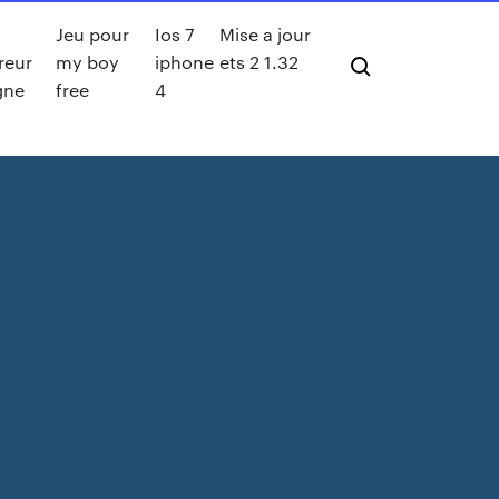
Jeu pour
Ios 7
Mise a jour
reur
my boy
iphone
ets 2 1.32
gne
free
4